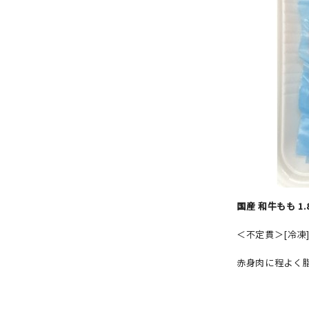
国産 和牛もも 1
＜不定貫＞[冷凍
赤身肉に程よく