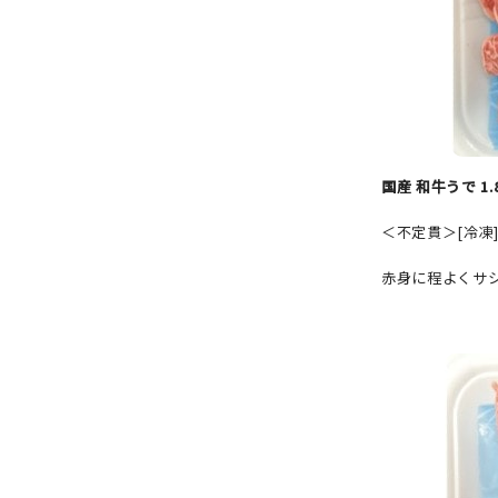
国産 和牛うで 1
＜不定貫＞[冷凍
赤身に程よくサ