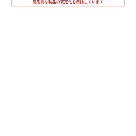
高品質な製品の安定化を目指しています
現在、中国・韓国・ベトナム・インドネシアの海外協力工場とタ
イアップし、独自の技術指導を行い、高品質な製品を安定供給で
きる体制を構築しています。