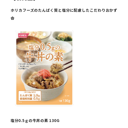
ホリカフーズのたんぱく質と
塩分に配慮したこだわりおかず
✿
塩分
0.5
ｇの
牛丼の素
130G