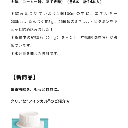
ナ味、コーヒー味、あずき味）
（各
6
本 計
24
本入）
＊飲み切りやすいよう1個100mlの中に、エネルギー
200kcal、たんぱく質8ｇ、26種類のミネラル・ビタミンをギ
ュッと詰め込みました！
＊脂質中の約30％（2.4ｇ）をＭＣＴ（中鎖脂肪酸油）が占
めています。
＊水分量を抑えた設計です。
【新商品】
栄養補給を、もっと自然に。
クリアな“アイソカル
”
のご紹介
★