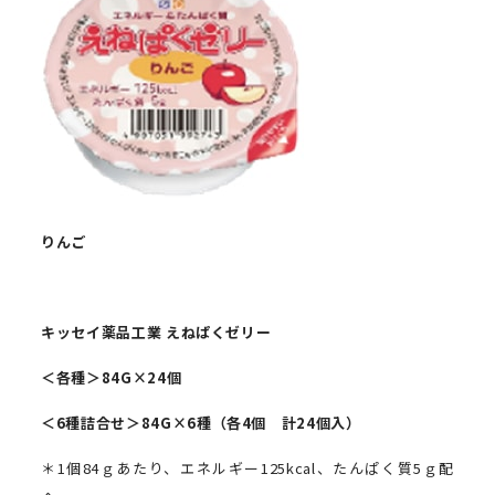
りんご
キッセイ薬品工業
えねぱくゼリー
＜各種＞
84G
×
24
個
＜
6
種詰合せ＞
84G
×
6
種
（各
4
個 計
24
個入）
＊1個84ｇあたり、エネルギー125kcal、たんぱく質5ｇ配