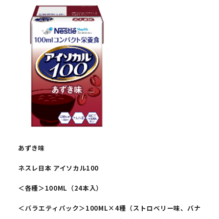
あずき味
ネスレ日本
アイソカル
100
＜各種＞
100ML
（
24
本入）
＜バラエティパック＞
100ML
×
4
種（ストロベリー味、バナ