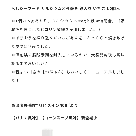
ヘルシーフード
カルシウムどら焼き 鉄入り
いちご
10
個入
＊1個21.5ｇあたり、カルシウム150mgと鉄2mg配合。（吸
収性を良くしたピロリン酸鉄を使用しました。）
＊あまおうを練り込んだいちごあんを、ふっくらと焼きあげ
た皮ではさみました。
＊個包装に脱酸素剤を封入しているので、大袋開封後も賞味
期限までおいしい♪
＊程よい甘さの【つぶあん】もおいしくリニューアルしまし
た！
高濃度栄養食“リピメイン
400
”より
【バナナ風味】【コーンスープ風味】新登場♪