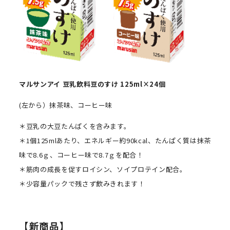
マルサンアイ
豆乳飲料豆のすけ 125ml×
24
個
(左から）抹茶味、コーヒー味
＊豆乳の大豆たんぱくを含みます。
＊1個125mlあたり、エネルギー約90kcal、たんぱく質は抹茶
味で8.6ｇ、コーヒー味で8.7ｇを配合！
＊筋肉の成長を促すロイシン、ソイプロテイン配合。
＊少容量パックで残さず飲みきれます！
【新商品】