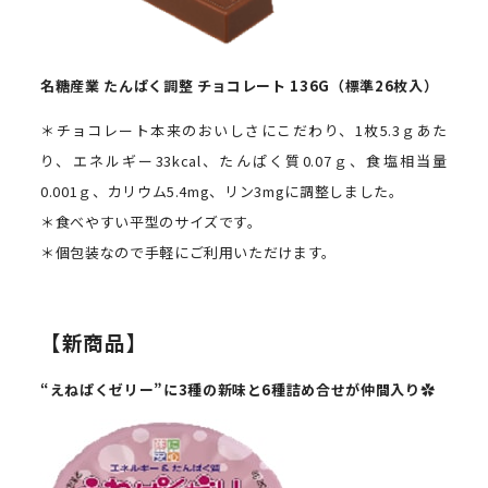
名糖産業
たんぱく調整
チョコレート
136G
（標準
26
枚入）
＊チョコレート本来のおいしさにこだわり、
1
枚
5.3
ｇあた
り、エネルギー
33kcal
、たんぱく質
0.07
ｇ、食塩相当量
0.001
ｇ、カリウム
5.4mg
、リン
3mg
に調整しました。
＊食べやすい平型のサイズです。
＊個包装なので手軽にご利用いただけます。
【新商品】
“えねぱくゼリー”に
3
種の新味と
6
種詰め合せが仲間入り✿