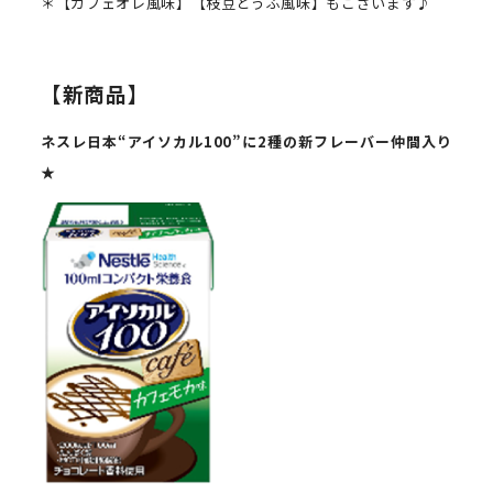
＊【カフェオレ風味】【枝豆とうふ風味】もございます♪
【新商品】
ネスレ日本“アイソカル
100”
に
2
種の新フレーバー仲間入り
★