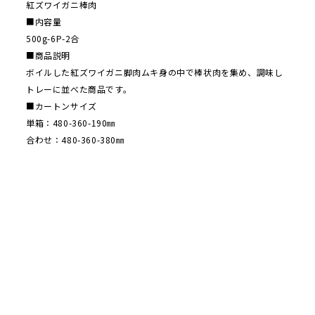
紅ズワイガニ棒肉
■内容量
500g-6P-2合
■商品説明
ボイルした紅ズワイガニ脚肉ムキ身の中で棒状肉を集め、調味し
トレーに並べた商品です。
■カートンサイズ
単箱：480-360-190㎜
合わせ：480-360-380㎜