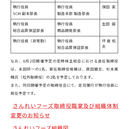
執行役員
執行役員
保田 実
SCM 副本部長
製造本部 製造部長
執行役員
執行役員
生田 誠
総合品質保証部長
商品開発部長
執行役員（非常勤）
執行役員
坪倉拓
夫
総合品質保証部長
なお、6月2日開催予定の定時株主総会における退任取締役
は、永田研一の1名、新任取締役候補は、原田健志、杉本美
晴氏（社外取締役）の2名を予定しております。
また、同日開催予定の取締役会にて、足羽雅行が執行役員に
就任予定です。
さんれいフーズ取締役職掌及び組織体制
変更のお知らせ
さんれいフーズ組織図