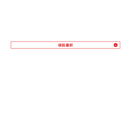
項目選択
業務用カニ加工品
業務用冷凍調理食品
量販店水産売り場向け商品
その他水産加工品
食品展示会
さんれい情報