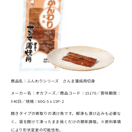
商品名：ふんわりシリーズ さんま蒲焼用切身
メーカー名：オカフーズ／商品コード：15170／賞味期限：
540日／規格：60G-5ｘ15P-2
開きタイプの骨取りの漬け魚です。解凍も漬け込みも必要な
く、袋を開けて凍ったまま焼くだけの簡単調理。※原料事情
により形状変更の可能性有。