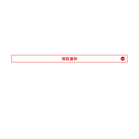
項目選択
業務用カニ加工品
業務用冷凍調理食品
量販店水産売り場向け商品
その他水産加工品
食品展示会
さんれい情報