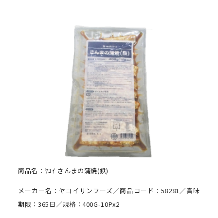
商品名：ﾔﾖｲ さんまの蒲焼(鉄)
メーカー名：ヤヨイサンフーズ／商品コード：58281／賞味
期限：365日／規格：400G-10Px2