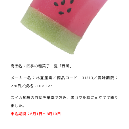
商品名：四季の和菓子 夏「西瓜」
メーカー名：林兼産業／商品コード：31313／賞味期限：
270日／規格：10×12P
スイカ風味の白餡を羊羹で包み、黒ゴマを種に見立てて飾り
ました。
申込期間：6月1日～8月10日