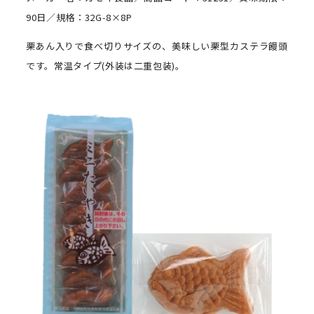
90日／規格：32G-8×8P
栗あん入りで食べ切りサイズの、美味しい栗型カステラ饅頭
です。常温タイプ(外装は二重包装)。