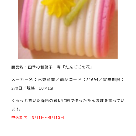
商品名：四季の和菓子 春「たんぽぽの花」
メーカー名：林兼産業／商品コード：31694／賞味期限：
270日／規格：10×12P
くるっと巻いた春色の錬切に餡で作ったたんぽぽを飾ってい
ます。
申込期間：3月1日～5月10日