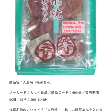
商品名：人形焼（緑茶あん）
メーカー名：カセイ食品／商品コード：69345／賞味期限：
90日／規格：26G-8×8P
浅草名物のカワイイ？「人形焼」に珍しい緑茶あんを入れま