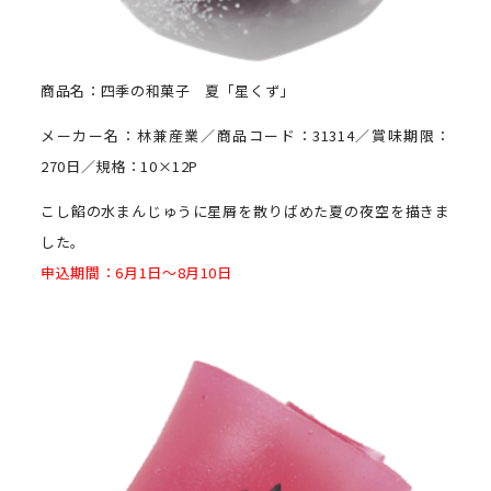
商品名：四季の和菓子 夏「星くず」
メーカー名：林兼産業／商品コード：31314／賞味期限：
270日／規格：10×12P
こし餡の水まんじゅうに星屑を散りばめた夏の夜空を描きま
した。
申込期間：6月1日～8月10日