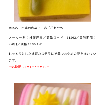
商品名：四季の和菓子 春「花あやめ」
メーカー名：林兼産業／商品コード：31262／賞味期限：
270日／規格：10×12P
しっとりとした抹茶カステラに羊羹であやめの花を描いてい
ます。
申込期間：3月1日～5月10日