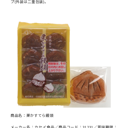
プ(外装は二重包装)。
商品名：栗かすてら饅頭
メーカー名：カセイ食品／商品コード：31231／賞味期限：