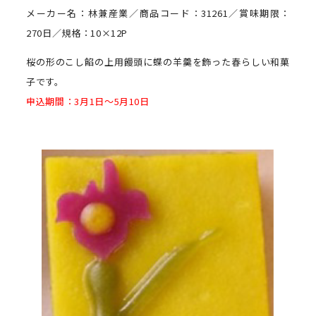
メーカー名：林兼産業／商品コード：31261／賞味期限：
270日／規格：10×12P
桜の形のこし餡の上用饅頭に蝶の羊羹を飾った春らしい和菓
子です。
申込期間：3月1日～5月10日