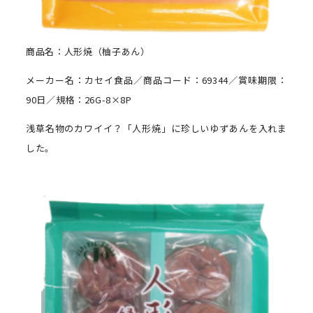
商品名：人形焼（柚子あん）
メーカー名：カセイ食品／商品コード：69344／賞味期限：
90日／規格：26G-8×8P
浅草名物のカワイイ？「人形焼」に珍しいゆずあんを入れま
した。