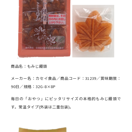
商品名：もみじ饅頭
メーカー名：カセイ食品／商品コード：31239／賞味期限：
90日／規格：32G-8×8P
毎日の「おやつ」にピッタリサイズの本格的もみじ饅頭で
す。常温タイプ(外装は二重包装)。