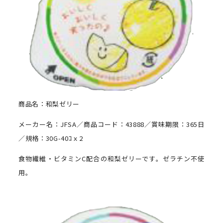
商品名：和梨ゼリー
メーカー名：JFSA／商品コード：43888／賞味期限：365日
／規格：30G-40ｺｘ2
食物繊維・ビタミンC配合の和梨ゼリーです。ゼラチン不使
用。