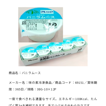
商品名：バニラムース
メーカー名：味の素冷凍食品／商品コード：69151／賞味期
限：365日／規格：38G-10×12P
一度で食べきれる適量なサイズ。エネルギー100Kcal、たん
ぱく質3gを補給できます。舌でつぶせるやわらかさです。