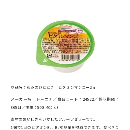
商品名：和みのひととき ビタミンマンゴーZn
メーカー名：トーニチ／商品コード：24522／賞味期限：
365日／規格：50G-40ｺｘ3
素材のおいしさをいかしたフルーツゼリーです。
1個で1日のビタミンB₁、B₂推奨量を摂取できます。食べきり