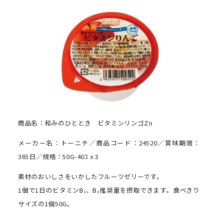
商品名：和みのひととき ビタミンリンゴZn
メーカー名：トーニチ／商品コード：24520／賞味期限：
365日／規格：50G-40ｺｘ3
素材のおいしさをいかしたフルーツゼリーです。
1個で1日のビタミンB₁、B₂推奨量を摂取できます。食べきり
サイズの1個50G。