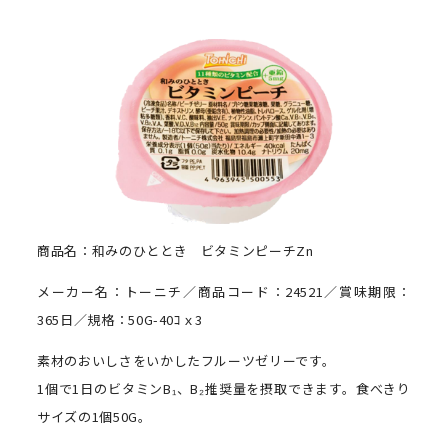
商品名：和みのひととき ビタミンピーチZn
メーカー名：トーニチ／商品コード：24521／賞味期限：
365日／規格：50G-40ｺｘ3
素材のおいしさをいかしたフルーツゼリーです。
1個で1日のビタミンB₁、B₂推奨量を摂取できます。食べきり
サイズの1個50G。