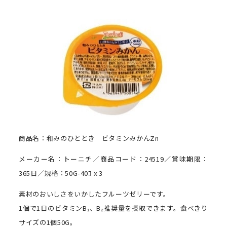
商品名：和みのひととき ビタミンみかんZn
メーカー名：トーニチ／商品コード：24519／賞味期限：
365日／規格：50G-40ｺｘ3
素材のおいしさをいかしたフルーツゼリーです。
1個で1日のビタミンB₁、B₂推奨量を摂取できます。食べきり
サイズの1個50G。