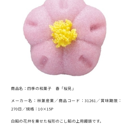
商品名：四季の和菓子 春「桜見」
メーカー名：林兼産業／商品コード：31261／賞味期限：
270日／規格：10×15P
白餡の花弁を乗せた桜形のこし餡の上用饅頭です。