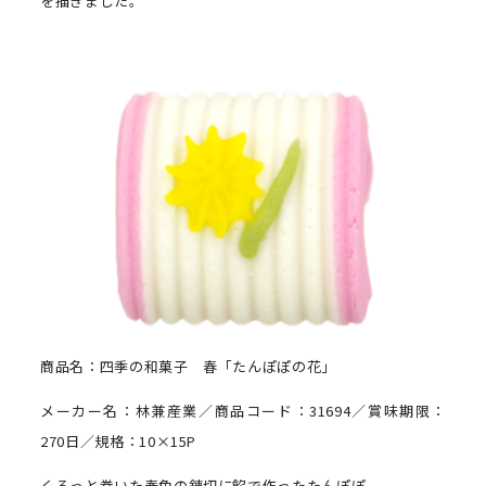
を描きました。
商品名：四季の和菓子 春「たんぽぽの花」
メーカー名：林兼産業／商品コード：31694／賞味期限：
270日／規格：10×15P
くるっと巻いた春色の錬切に餡で作ったたんぽぽ