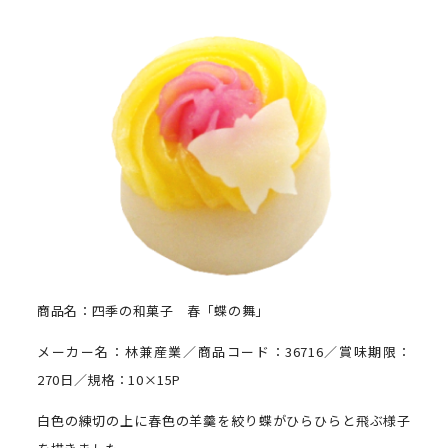
商品名：四季の和菓子 春「蝶の舞」
メーカー名：林兼産業／商品コード：36716／賞味期限：
270日／規格：10×15P
白色の練切の上に春色の羊羹を絞り蝶がひらひらと飛ぶ様子