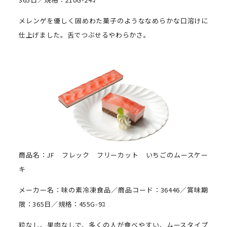
メレンゲを優しく固めわた菓子のようななめらかな口溶けに
仕上げました。舌でつぶせるやわらかさ。
商品名：JF フレック フリーカット いちごのムースケー
キ
メーカー名：味の素冷凍食品／商品コード：36446／賞味期
限：365日／規格：455G-9ｺ
粒なし、果肉なしで、多くの人が食べやすい、ムースタイプ