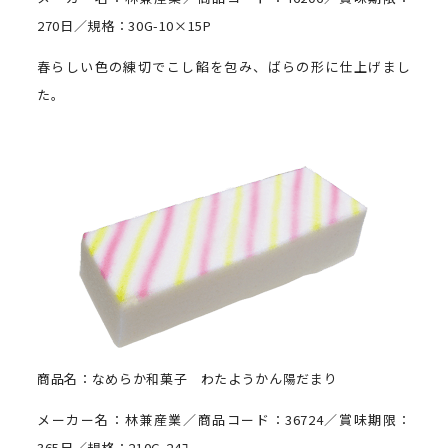
270日／規格：30G-10×15P
春らしい色の練切でこし餡を包み、ばらの形に仕上げまし
た。
商品名：なめらか和菓子 わたようかん陽だまり
メーカー名：林兼産業／商品コード：36724／賞味期限：
365日／規格：210G-24ｺ