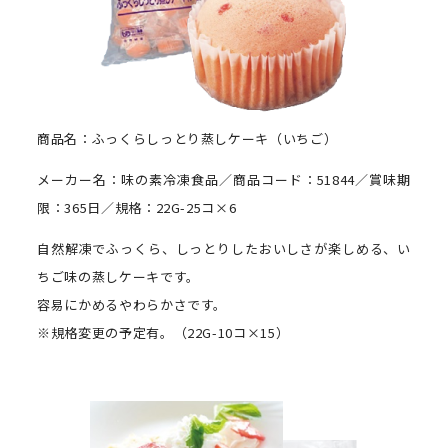
商品名：ふっくらしっとり蒸しケーキ（いちご）
メーカー名：味の素冷凍食品／商品コード：51844／賞味期
限：365日／規格：22G-25コ×6
自然解凍でふっくら、しっとりしたおいしさが楽しめる、い
ちご味の蒸しケーキです。
容易にかめるやわらかさです。
※規格変更の予定有。（22G-10コ×15）