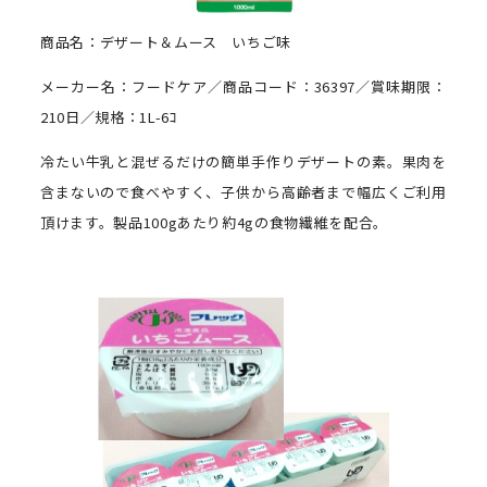
商品名：デザート＆ムース いちご味
メーカー名：フードケア／商品コード：36397／賞味期限：
210日／規格：1L-6ｺ
冷たい牛乳と混ぜるだけの簡単手作りデザートの素。果肉を
含まないので食べやすく、子供から高齢者まで幅広くご利用
頂けます。製品100gあたり約4gの食物繊維を配合。