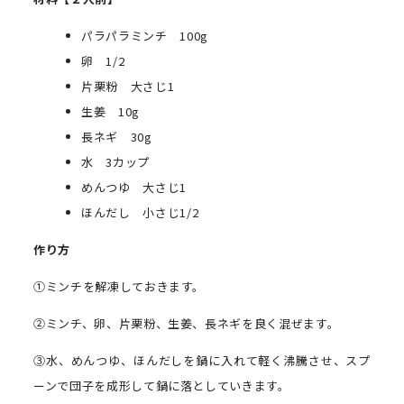
パラパラミンチ
100g
卵
1/2
片栗粉 大さじ
1
生姜
10g
長ネギ
30g
水
3
カップ
めんつゆ 大さじ
1
ほんだし 小さじ
1/2
作り方
①ミンチを解凍しておきます。
②ミンチ、卵、片栗粉、生姜、長ネギを良く混ぜます。
③水、めんつゆ、ほんだしを鍋に入れて軽く沸騰させ、スプ
ーンで団子を成形して鍋に落としていきます。