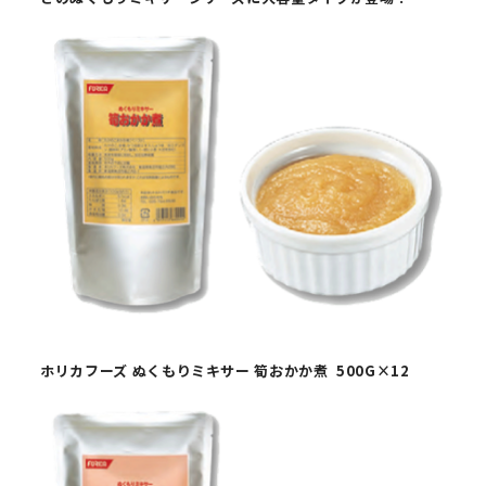
ホリカフーズ
ぬくもりミキサー 筍おかか煮
500G
×
12