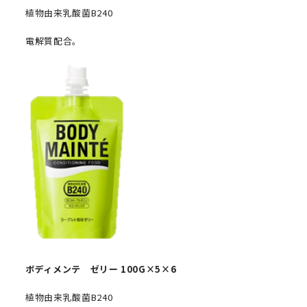
植物由来乳酸菌
B240
電解質配合。
ボディメンテ ゼリー
100G
×
5×6
植物由来乳酸菌
B240