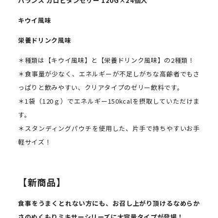
バランス
カロビタンゼリー 120G×
24
個入
キウイ風味
栄養ドリンク風味
＊種類は【キウイ風味】と【栄養ドリンク風味】の2種類！
＊食事量が少なく、エネルギーが不足しがちな高齢者でもさ
っぱりと飲みやすい、クリアタイプのゼリー飲料です。
＊1袋（120ｇ）でエネルギー150kcalを摂取していただけま
す。
＊スタンディングパウチを使用した、片手で持ちやすいお手
軽サイズ！
【新商品】
食事をうまくとれない方にも、お召し上がり頂けるなめらか
さのぬくもりミキサーシリーズに大容量タイプが登場！