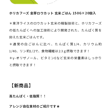
ホリカフーズ
金芽ロウカット
玄米ごはん
150G
×
20
個入
＊東洋ライスのロウカット玄米の精製技術と、ホリカフーズ
の低たんぱくへの加工技術により開発された、たんぱく質を
抑えた玄米ごはんです。
＊通常の白ごはんに比べ、たんぱく質1/4、カリウム約
1/40、リン約1/2で、食物繊維は2.3ｇ摂取できます！
＊γ-オリザノール、ビタミンEなど玄米の栄養素はしっかり
と摂取できます！
【新商品】
高たんぱく・低脂質！！
アレンジ自在食材のご紹介です
★