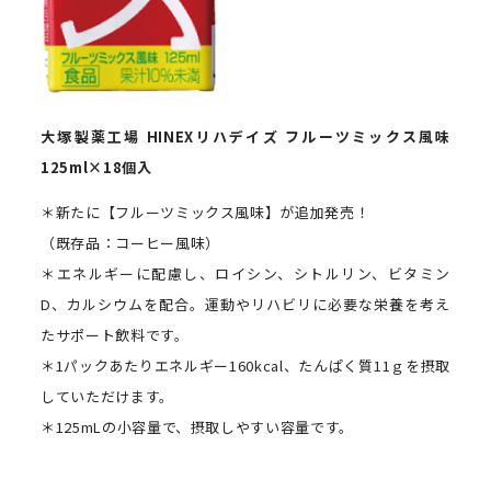
大塚製薬工場
HINEX
リハデイズ
フルーツミックス風味
125ml
×
18
個入
＊新たに【フルーツミックス風味】が追加発売！
（既存品：コーヒー風味）
＊エネルギーに配慮し、ロイシン、シトルリン、ビタミン
D、カルシウムを配合。運動やリハビリに必要な栄養を考え
たサポート飲料です。
＊1パックあたりエネルギー160kcal、たんぱく質11ｇを摂取
していただけます。
＊125mLの小容量で、摂取しやすい容量です。