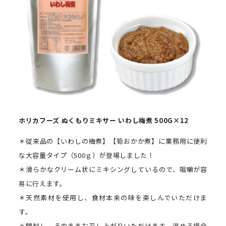
ホリカフーズ
ぬくもりミキサー いわし梅
煮
500G
×
12
＊従来品の【いわしの梅煮】【筍おかか煮】に業務用に便利
な大容量タイプ（500ｇ）が登場しました！
＊滑らかなクリーム状にミキシングしているので、咀嚼が容
易に行えます。
＊天然素材を使用し、食材本来の味を楽しんでいただけま
す。
＊開封し、そのままお召し上がりいただけます。温める場合